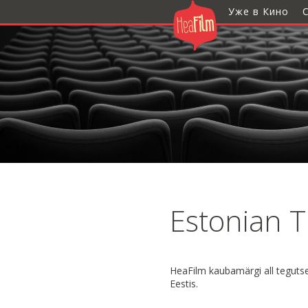
Уже в Кино
Estonian T
HeaFilm kaubamärgi all tegutse
Eestis.