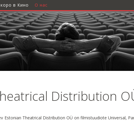
Скоро в Кино
О нас
heatrical Distribution O
v Estonian Theatrical Distribution OÜ on filmistuudiote Universal, Pa