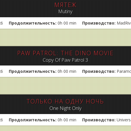
МЯТЕЖ
Mutiny
26
Продолжительность:
0h 00 min
Производство:
MadRive
PAW PATROL: THE DINO MOVIE
Copy Of Paw Patrol 3
26
Продолжительность:
0h 00 min
Производство:
Paramo
ТОЛЬКО НА ОДНУ НОЧЬ
One Night Only
26
Продолжительность:
0h 00 min
Производство:
Univers