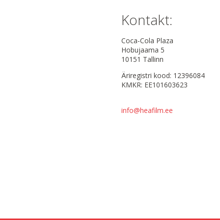
Kontakt:
Coca-Cola Plaza
Hobujaama 5
10151 Tallinn
Äriregistri kood: 12396084
KMKR: EE101603623
info@heafilm.ee