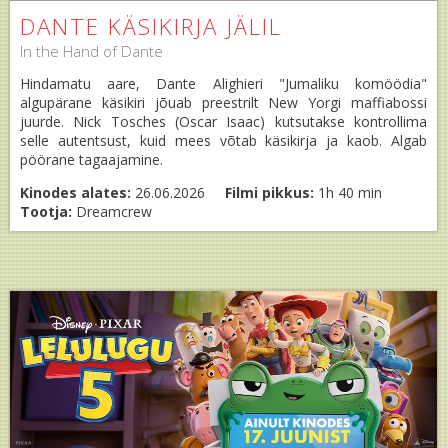
DANTE KÄSIKIRJA JÄLIL
In the Hand of Dante
Hindamatu aare, Dante Alighieri "Jumaliku komöödia"
algupärane käsikiri jõuab preestrilt New Yorgi maffiabossi
juurde. Nick Tosches (Oscar Isaac) kutsutakse kontrollima
selle autentsust, kuid mees võtab käsikirja ja kaob. Algab
pöörane tagaajamine.
Kinodes alates:
26.06.2026
Filmi pikkus:
1h 40 min
Tootja:
Dreamcrew