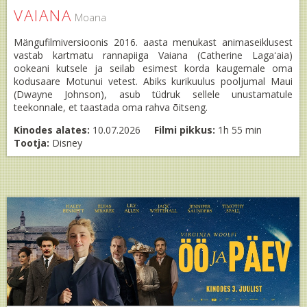
VAIANA
Moana
Mängufilmiversioonis 2016. aasta menukast animaseiklusest
vastab kartmatu rannapiiga Vaiana (Catherine Lagaʻaia)
ookeani kutsele ja seilab esimest korda kaugemale oma
kodusaare Motunui vetest. Abiks kurikuulus pooljumal Maui
(Dwayne Johnson), asub tüdruk sellele unustamatule
teekonnale, et taastada oma rahva õitseng.
Kinodes alates:
10.07.2026
Filmi pikkus:
1h 55 min
Tootja:
Disney