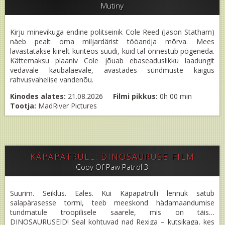
Mutiny
Kirju minevikuga endine politseinik Cole Reed (Jason Statham)
näeb pealt oma miljardärist tööandja mõrva. Mees
lavastatakse kiirelt kuriteos süüdi, kuid tal õnnestub põgeneda.
Kättemaksu plaaniv Cole jõuab ebaseaduslikku laadungit
vedavale kaubalaevale, avastades sündmuste käigus
rahvusvahelise vandenõu.
Kinodes alates:
21.08.2026
Filmi pikkus:
0h 00 min
Tootja:
MadRiver Pictures
KÄPAPATRULL: DINOSAURUSE FILM
Copy Of Paw Patrol 3
Suurim. Seiklus. Eales. Kui Käpapatrulli lennuk satub
salapärasesse tormi, teeb meeskond hädamaandumise
tundmatule troopilisele saarele, mis on täis…
DINOSAURUSEID! Seal kohtuvad nad Rexiga – kutsikaga, kes