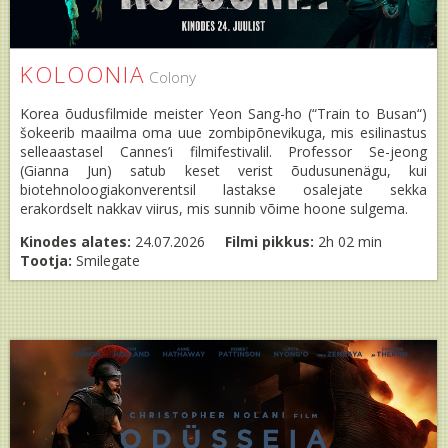
KOLOONIA
Colony
Korea õudusfilmide meister Yeon Sang-ho (“Train to Busan“)
šokeerib maailma oma uue zombipõnevikuga, mis esilinastus
selleaastasel Cannes’i filmifestivalil. Professor Se-jeong
(Gianna Jun) satub keset verist õudusunenägu, kui
biotehnoloogiakonverentsil lastakse osalejate sekka
erakordselt nakkav viirus, mis sunnib võime hoone sulgema.
Kinodes alates:
24.07.2026
Filmi pikkus:
2h 02 min
Tootja:
Smilegate