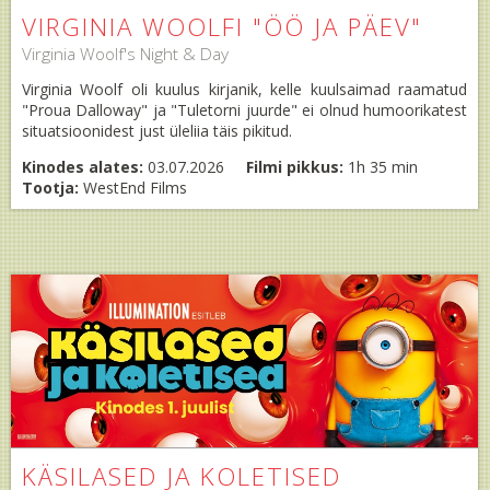
VIRGINIA WOOLFI "ÖÖ JA PÄEV"
Virginia Woolf's Night & Day
Virginia Woolf oli kuulus kirjanik, kelle kuulsaimad raamatud
"Proua Dalloway" ja "Tuletorni juurde" ei olnud humoorikatest
situatsioonidest just üleliia täis pikitud.
Kinodes alates:
03.07.2026
Filmi pikkus:
1h 35 min
Tootja:
WestEnd Films
KÄSILASED JA KOLETISED