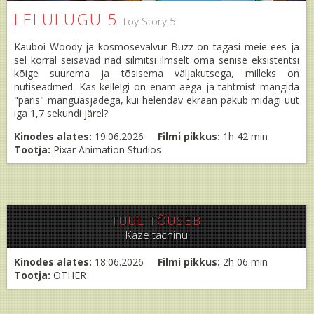
LELULUGU 5
Toy Story 5
Kauboi Woody ja kosmosevalvur Buzz on tagasi meie ees ja
sel korral seisavad nad silmitsi ilmselt oma senise eksistentsi
kõige suurema ja tõsisema väljakutsega, milleks on
nutiseadmed. Kas kellelgi on enam aega ja tahtmist mängida
"päris" mänguasjadega, kui helendav ekraan pakub midagi uut
iga 1,7 sekundi järel?
Kinodes alates:
19.06.2026
Filmi pikkus:
1h 42 min
Tootja:
Pixar Animation Studios
TUUL TÕUSEB
Kaze tachinu
Kinodes alates:
18.06.2026
Filmi pikkus:
2h 06 min
Tootja:
OTHER