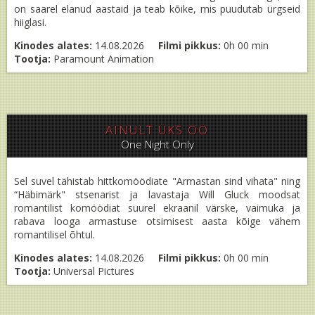
on saarel elanud aastaid ja teab kõike, mis puudutab ürgseid
hiiglasi.
Kinodes alates:
14.08.2026
Filmi pikkus:
0h 00 min
Tootja:
Paramount Animation
AINULT ÜKS ÖÖ
One Night Only
Sel suvel tähistab hittkomöödiate "Armastan sind vihata" ning
“Häbimärk" stsenarist ja lavastaja Will Gluck moodsat
romantilist komöödiat suurel ekraanil värske, vaimuka ja
rabava looga armastuse otsimisest aasta kõige vähem
romantilisel õhtul.
Kinodes alates:
14.08.2026
Filmi pikkus:
0h 00 min
Tootja:
Universal Pictures