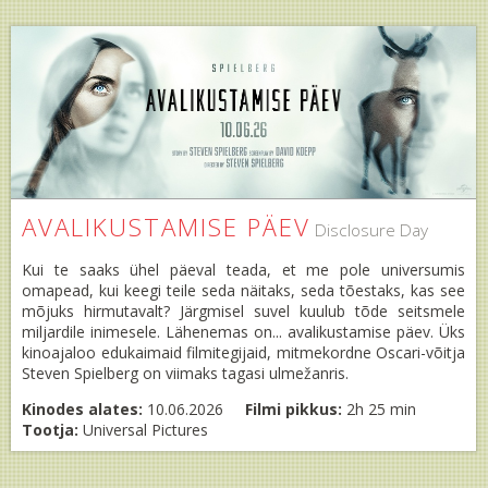
AVALIKUSTAMISE PÄEV
Disclosure Day
Kui te saaks ühel päeval teada, et me pole universumis
omapead, kui keegi teile seda näitaks, seda tõestaks, kas see
mõjuks hirmutavalt? Järgmisel suvel kuulub tõde seitsmele
miljardile inimesele. Lähenemas on... avalikustamise päev. Üks
kinoajaloo edukaimaid filmitegijaid, mitmekordne Oscari-võitja
Steven Spielberg on viimaks tagasi ulmežanris.
Kinodes alates:
10.06.2026
Filmi pikkus:
2h 25 min
Tootja:
Universal Pictures