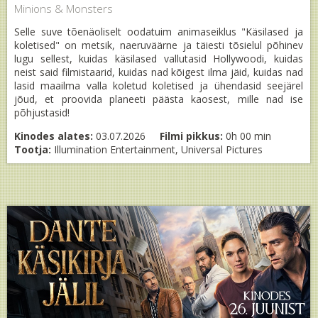
Minions & Monsters
Selle suve tõenäoliselt oodatuim animaseiklus "Käsilased ja
koletised" on metsik, naeruväärne ja täiesti tõsielul põhinev
lugu sellest, kuidas käsilased vallutasid Hollywoodi, kuidas
neist said filmistaarid, kuidas nad kõigest ilma jäid, kuidas nad
lasid maailma valla koletud koletised ja ühendasid seejärel
jõud, et proovida planeeti päästa kaosest, mille nad ise
põhjustasid!
Kinodes alates:
03.07.2026
Filmi pikkus:
0h 00 min
Tootja:
Illumination Entertainment, Universal Pictures