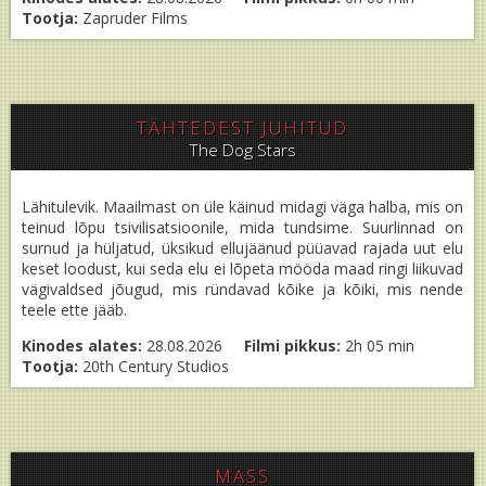
Tootja:
Zapruder Films
TÄHTEDEST JUHITUD
The Dog Stars
Lähitulevik. Maailmast on üle käinud midagi väga halba, mis on
teinud lõpu tsivilisatsioonile, mida tundsime. Suurlinnad on
surnud ja hüljatud, üksikud ellujäänud püüavad rajada uut elu
keset loodust, kui seda elu ei lõpeta mööda maad ringi liikuvad
vägivaldsed jõugud, mis ründavad kõike ja kõiki, mis nende
teele ette jääb.
Kinodes alates:
28.08.2026
Filmi pikkus:
2h 05 min
Tootja:
20th Century Studios
MÄSS