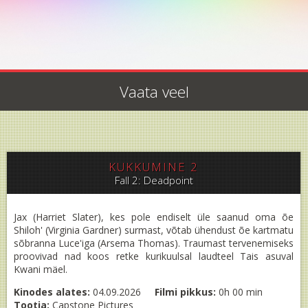
Vaata veel
KUKKUMINE 2
Fall 2: Deadpoint
Jax (Harriet Slater), kes pole endiselt üle saanud oma õe
Shiloh' (Virginia Gardner) surmast, võtab ühendust õe kartmatu
sõbranna Luce'iga (Arsema Thomas). Traumast tervenemiseks
proovivad nad koos retke kurikuulsal laudteel Tais asuval
Kwani mäel.
Kinodes alates:
04.09.2026
Filmi pikkus:
0h 00 min
Tootja:
Capstone Pictures