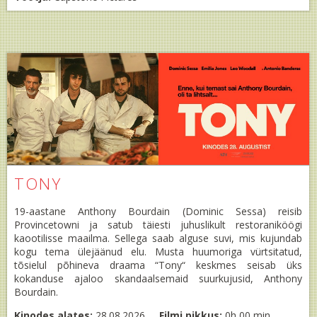
TONY
19-aastane Anthony Bourdain (Dominic Sessa) reisib
Provincetowni ja satub täiesti juhuslikult restoraniköögi
kaootilisse maailma. Sellega saab alguse suvi, mis kujundab
kogu tema ülejäänud elu. Musta huumoriga vürtsitatud,
tõsielul põhineva draama “Tony“ keskmes seisab üks
kokanduse ajaloo skandaalsemaid suurkujusid, Anthony
Bourdain.
Kinodes alates:
28.08.2026
Filmi pikkus:
0h 00 min