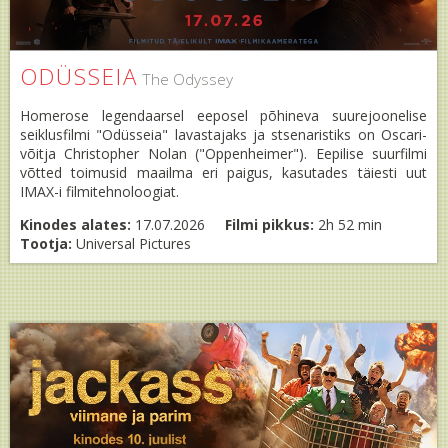
ODÜSSEIA
The Odyssey
Homerose legendaarsel eeposel põhineva suurejoonelise
seiklusfilmi "Odüsseia" lavastajaks ja stsenaristiks on Oscari-
võitja Christopher Nolan ("Oppenheimer"). Eepilise suurfilmi
võtted toimusid maailma eri paigus, kasutades täiesti uut
IMAX-i filmitehnoloogiat.
Kinodes alates:
17.07.2026
Filmi pikkus:
2h 52 min
Tootja:
Universal Pictures