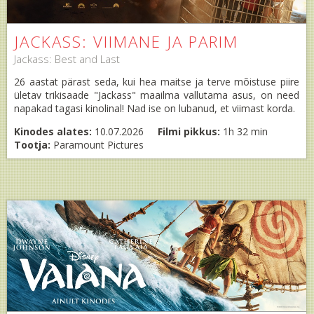
JACKASS: VIIMANE JA PARIM
Jackass: Best and Last
26 aastat pärast seda, kui hea maitse ja terve mõistuse piire
ületav trikisaade "Jackass" maailma vallutama asus, on need
napakad tagasi kinolinal! Nad ise on lubanud, et viimast korda.
Kinodes alates:
10.07.2026
Filmi pikkus:
1h 32 min
Tootja:
Paramount Pictures