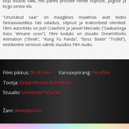
koju osutub valik, mis paneb proovile nende sõpruse, julguse ja
kogu senise elu.
“Unustatud saar” on maagilises maailmas aset leidev
fantaasiaseiklus täis saladusi, sõprust ja erakordseid olendeid.
Filmi autoriteks on Joel Crawford ja Januel Mercado (“Saabastega
Kass: Viimane soov”). Filmi koduks on stuudio DreamWorks
Animation (“Shrek”, “Kung Fu Panda”, “Boss Beebi” “Trollid”),
eestikeelne versioon valmib stuudios Film Audio.
Filmi pikkus:
0h 00 min
Vanusepiirang:
Perefilm
Tootja:
DreamWorks Animation
Stuudio:
Universal Pictures
Žanr:
Animatsioon