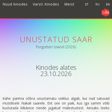
Nüüd kinodes
Varsti Kinodes
Meist
UNUSTATUD SAAR
Forgotten Island (2026)
Kinodes alates
23.10.2026
Kahe parima sõbra unustamatu seiklus algab, kui nad satuvad
müstilisele Nakali saarele. Ent see on paik, kus iga samm võib
kustutada killukese nende jagatud mälestustest. Ainsaks teeks