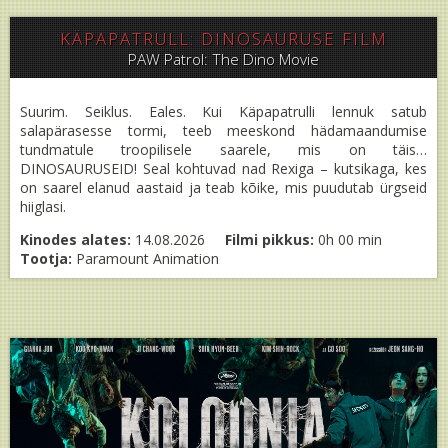
KÄPAPATRULL: DINOSAURUSE FILM
PAW Patrol: The Dino Movie
Suurim. Seiklus. Eales. Kui Käpapatrulli lennuk satub
salapärasesse tormi, teeb meeskond hädamaandumise
tundmatule troopilisele saarele, mis on täis…
DINOSAURUSEID! Seal kohtuvad nad Rexiga – kutsikaga, kes
on saarel elanud aastaid ja teab kõike, mis puudutab ürgseid
hiiglasi.
Kinodes alates:
14.08.2026
Filmi pikkus:
0h 00 min
Tootja:
Paramount Animation