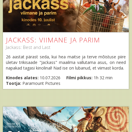
JACKASS: VIIMANE JA PARIM
Jackass: Best and Last
26 aastat pärast seda, kui hea maitse ja terve mõistuse piire
ületav trikisaade "Jackass" maailma vallutama asus, on need
napakad tagasi kinolinal! Nad ise on lubanud, et viimast korda.
Kinodes alates:
10.07.2026
Filmi pikkus:
1h 32 min
Tootja:
Paramount Pictures