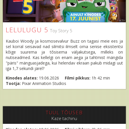
LELULUGU 5
Toy Story 5
Kauboi Woody ja kosmosevalvur Buzz on tagasi meie ees ja
sel korral seisavad nad silmitsi ilmselt oma senise eksistentsi
kõige suurema ja tõsisema väljakutsega, milleks on
nutiseadmed. Kas kellelgi on enam aega ja tahtmist mängida
"päris" mänguasjadega, kui helendav ekraan pakub midagi uut
iga 1,7 sekundi järel?
Kinodes alates:
19.06.2026
Filmi pikkus:
1h 42 min
Tootja:
Pixar Animation Studios
TUUL TÕUSEB
Kaze tachinu