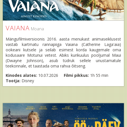
VAIANA
Moana
Mängufilmiversioonis 2016. aasta menukast animaseiklusest
vastab kartmatu rannapiiga Vaiana (Catherine Lagaʻaia)
ookeani kutsele ja seilab esimest korda kaugemale oma
kodusaare Motunui vetest. Abiks kurikuulus pooljumal Maui
(Dwayne Johnson), asub tüdruk sellele unustamatule
teekonnale, et taastada oma rahva õitseng.
Kinodes alates:
10.07.2026
Filmi pikkus:
1h 55 min
Tootja:
Disney