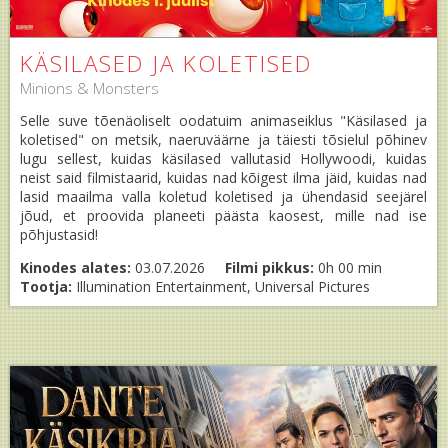
KÄSILASED JA KOLETISED
Minions & Monsters
Selle suve tõenäoliselt oodatuim animaseiklus "Käsilased ja
koletised" on metsik, naeruväärne ja täiesti tõsielul põhinev
lugu sellest, kuidas käsilased vallutasid Hollywoodi, kuidas
neist said filmistaarid, kuidas nad kõigest ilma jäid, kuidas nad
lasid maailma valla koletud koletised ja ühendasid seejärel
jõud, et proovida planeeti päästa kaosest, mille nad ise
põhjustasid!
Kinodes alates:
03.07.2026
Filmi pikkus:
0h 00 min
Tootja:
Illumination Entertainment, Universal Pictures