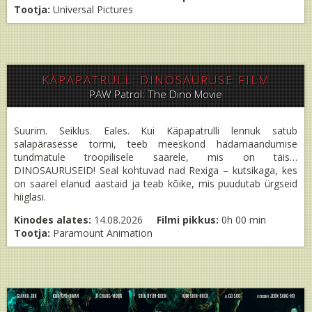
Tootja:
Universal Pictures
KÄPAPATRULL: DINOSAURUSE FILM
PAW Patrol: The Dino Movie
Suurim. Seiklus. Eales. Kui Käpapatrulli lennuk satub
salapärasesse tormi, teeb meeskond hädamaandumise
tundmatule troopilisele saarele, mis on täis…
DINOSAURUSEID! Seal kohtuvad nad Rexiga – kutsikaga, kes
on saarel elanud aastaid ja teab kõike, mis puudutab ürgseid
hiiglasi.
Kinodes alates:
14.08.2026
Filmi pikkus:
0h 00 min
Tootja:
Paramount Animation