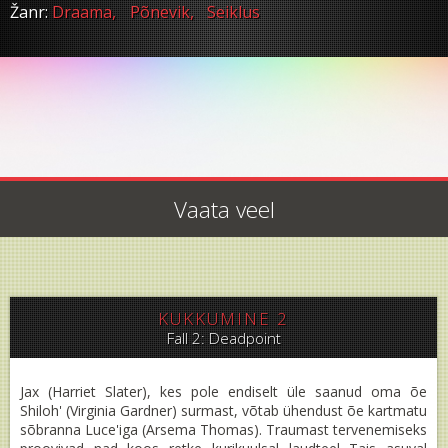
Žanr:
Draama,
Põnevik,
Seiklus
Vaata veel
KUKKUMINE 2
Fall 2: Deadpoint
Jax (Harriet Slater), kes pole endiselt üle saanud oma õe
Shiloh' (Virginia Gardner) surmast, võtab ühendust õe kartmatu
sõbranna Luce'iga (Arsema Thomas). Traumast tervenemiseks