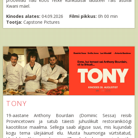
proovivad nad koos retke kurikuulsal laudteel Tais asuval
Kwani mäel.
Kinodes alates:
04.09.2026
Filmi pikkus:
0h 00 min
Tootja:
Capstone Pictures
TONY
19-aastane Anthony Bourdain (Dominic Sessa) reisib
Provincetowni ja satub täiesti juhuslikult restoraniköögi
kaootilisse maailma. Sellega saab alguse suvi, mis kujundab
kogu tema ülejäänud elu. Musta huumoriga vürtsitatud,