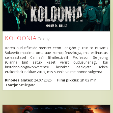
KOLOONIA
Colony
Korea õudusfilmide meister Yeon Sang-ho (“Train to Busan“)
šokeerib maailma oma uue zombipõnevikuga, mis esilinastus
selleaastasel Cannes’i filmifestivalil. Professor Se-jeong
(Gianna Jun) satub keset verist õudusunenägu, kui
biotehnoloogiakonverentsil lastakse osalejate sekka
erakordselt nakkav viirus, mis sunnib võime hoone sulgema.
Kinodes alates:
24.07.2026
Filmi pikkus:
2h 02 min
Tootja:
Smilegate