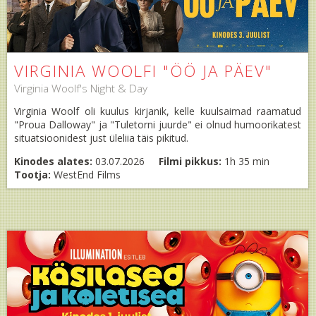
VIRGINIA WOOLFI "ÖÖ JA PÄEV"
Virginia Woolf's Night & Day
Virginia Woolf oli kuulus kirjanik, kelle kuulsaimad raamatud
"Proua Dalloway" ja "Tuletorni juurde" ei olnud humoorikatest
situatsioonidest just üleliia täis pikitud.
Kinodes alates:
03.07.2026
Filmi pikkus:
1h 35 min
Tootja:
WestEnd Films