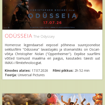
ODÜSSEIA
The Odyssey
Homerose legendaarsel eeposel põhineva suurejoonelise
seiklusfilmi "Odüsseia" lavastajaks ja stsenaristiks on Oscari-
võitja Christopher Nolan ("Oppenheimer"). Eepilise suurfilmi
võtted toimusid maailma eri paigus, kasutades täiesti uut
IMAX-i filmitehnoloogiat.
Kinodes alates:
17.07.2026
Filmi pikkus:
2h 52 min
Tootja:
Universal Pictures