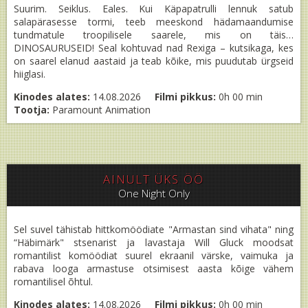
Suurim. Seiklus. Eales. Kui Käpapatrulli lennuk satub
salapärasesse tormi, teeb meeskond hädamaandumise
tundmatule troopilisele saarele, mis on täis…
DINOSAURUSEID! Seal kohtuvad nad Rexiga – kutsikaga, kes
on saarel elanud aastaid ja teab kõike, mis puudutab ürgseid
hiiglasi.
Kinodes alates:
14.08.2026
Filmi pikkus:
0h 00 min
Tootja:
Paramount Animation
AINULT ÜKS ÖÖ
One Night Only
Sel suvel tähistab hittkomöödiate "Armastan sind vihata" ning
“Häbimärk" stsenarist ja lavastaja Will Gluck moodsat
romantilist komöödiat suurel ekraanil värske, vaimuka ja
rabava looga armastuse otsimisest aasta kõige vähem
romantilisel õhtul.
Kinodes alates:
14.08.2026
Filmi pikkus:
0h 00 min