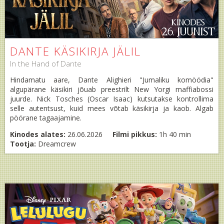
DANTE KÄSIKIRJA JÄLIL
In the Hand of Dante
Hindamatu aare, Dante Alighieri "Jumaliku komöödia"
algupärane käsikiri jõuab preestrilt New Yorgi maffiabossi
juurde. Nick Tosches (Oscar Isaac) kutsutakse kontrollima
selle autentsust, kuid mees võtab käsikirja ja kaob. Algab
pöörane tagaajamine.
Kinodes alates:
26.06.2026
Filmi pikkus:
1h 40 min
Tootja:
Dreamcrew