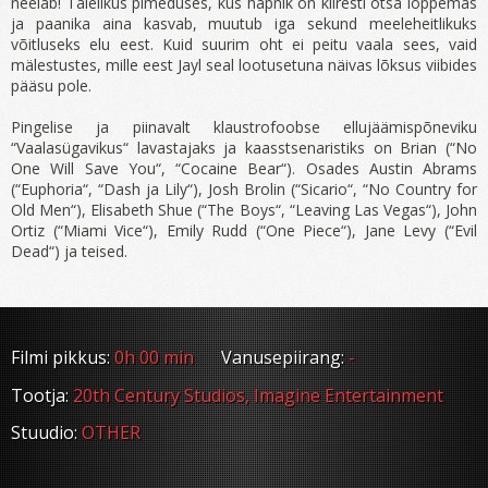
neelab! Täielikus pimeduses, kus hapnik on kiiresti otsa lõppemas
ja paanika aina kasvab, muutub iga sekund meeleheitlikuks
võitluseks elu eest. Kuid suurim oht ei peitu vaala sees, vaid
mälestustes, mille eest Jayl seal lootusetuna näivas lõksus viibides
pääsu pole.
Pingelise ja piinavalt klaustrofoobse ellujäämispõneviku
“Vaalasügavikus“ lavastajaks ja kaasstsenaristiks on Brian (“No
One Will Save You“, “Cocaine Bear“). Osades Austin Abrams
(“Euphoria“, “Dash ja Lily“), Josh Brolin (“Sicario“, “No Country for
Old Men“), Elisabeth Shue (“The Boys“, “Leaving Las Vegas“), John
Ortiz (“Miami Vice“), Emily Rudd (“One Piece“), Jane Levy (“Evil
Dead“) ja teised.
Filmi pikkus:
0h 00 min
Vanusepiirang:
-
Tootja:
20th Century Studios, Imagine Entertainment
Stuudio:
OTHER