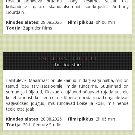
tõsielul põhineva draama “Tony“ keskmes seisab üks
kokanduse ajaloo skandaalsemaid suurkujusid, Anthony
Bourdain.
Kinodes alates:
28.08.2026
Filmi pikkus:
0h 00 min
Tootja:
Zapruder Films
TÄHTEDEST JUHITUD
The Dog Stars
Lähitulevik. Maailmast on üle käinud midagi väga halba, mis on
teinud lõpu tsivilisatsioonile, mida tundsime. Suurlinnad on
surnud ja hüljatud, üksikud ellujäänud püüavad rajada uut elu
keset loodust, kui seda elu ei lõpeta mööda maad ringi liikuvad
vägivaldsed jõugud, mis ründavad kõike ja kõiki, mis nende
teele ette jääb.
Kinodes alates:
28.08.2026
Filmi pikkus:
2h 05 min
Tootja:
20th Century Studios