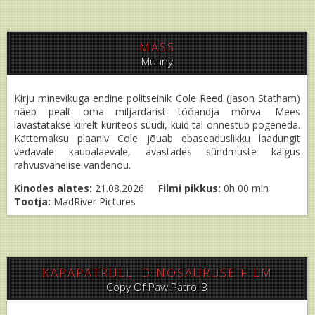
MÄSS
Mutiny
Kirju minevikuga endine politseinik Cole Reed (Jason Statham)
näeb pealt oma miljardärist tööandja mõrva. Mees
lavastatakse kiirelt kuriteos süüdi, kuid tal õnnestub põgeneda.
Kättemaksu plaaniv Cole jõuab ebaseaduslikku laadungit
vedavale kaubalaevale, avastades sündmuste käigus
rahvusvahelise vandenõu.
Kinodes alates:
21.08.2026
Filmi pikkus:
0h 00 min
Tootja:
MadRiver Pictures
KÄPAPATRULL: DINOSAURUSE FILM
Copy Of Paw Patrol 3