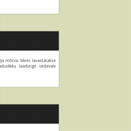
ndja mõrva. Mees lavastatakse
duslikku laadungit vedavale