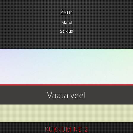
Žanr
Märul
Seiklus
Vaata veel
KUKKUMINE 2