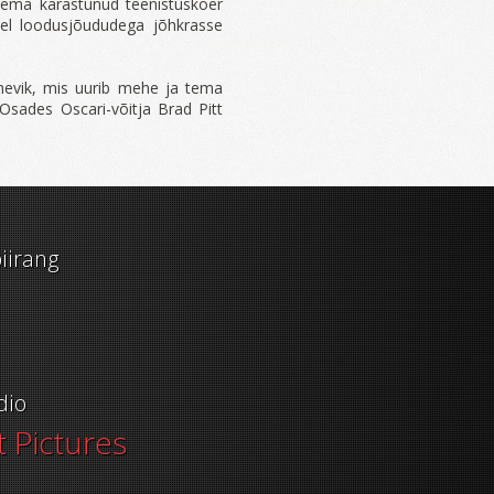
 tema karastunud teenistuskoer
l loodusjõududega jõhkrasse
õnevik, mis uurib mehe ja tema
Osades Oscari-võitja Brad Pitt
iirang
dio
 Pictures