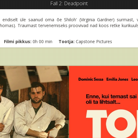
Fall 2: Deadpoint
ole endiselt üle saanud oma õe Shiloh' (Virginia Gardner) surmast
homas). Traumast tervenemiseks proovivad nad koos retke kurikuulsa
Filmi pikkus:
0h 00 min
Tootja:
Capstone Pictures