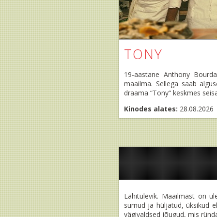
TONY
19-aastane Anthony Bourdain
maailma. Sellega saab algus
draama “Tony“ keskmes seisa
Kinodes alates:
28.08.2026
Lähitulevik. Maailmast on ül
surnud ja hüljatud, üksikud 
vägivaldsed jõugud, mis ründa