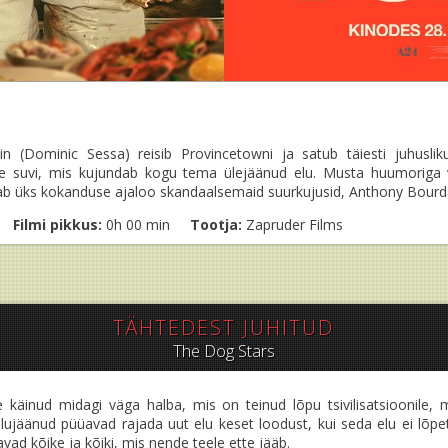
 (Dominic Sessa) reisib Provincetowni ja satub täiesti juhuslikul
e suvi, mis kujundab kogu tema ülejäänud elu. Musta huumoriga vü
b üks kokanduse ajaloo skandaalsemaid suurkujusid, Anthony Bourd
Filmi pikkus:
0h 00 min
Tootja:
Zapruder Films
TÄHTEDEST JUHITUD
The Dog Stars
e käinud midagi väga halba, mis on teinud lõpu tsivilisatsioonile,
ellujäänud püüavad rajada uut elu keset loodust, kui seda elu ei lõp
vad kõike ja kõiki, mis nende teele ette jääb.