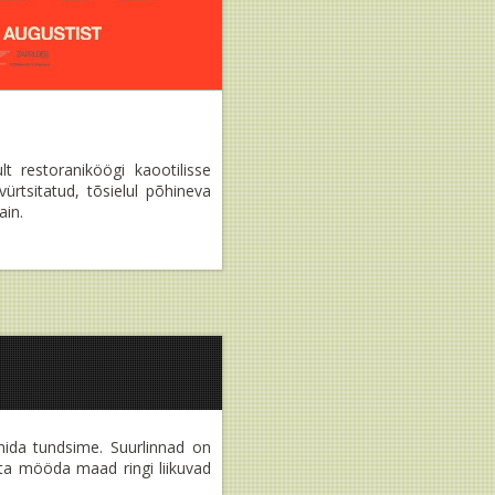
t restoraniköögi kaootilisse
rtsitatud, tõsielul põhineva
ain.
 mida tundsime. Suurlinnad on
eta mööda maad ringi liikuvad