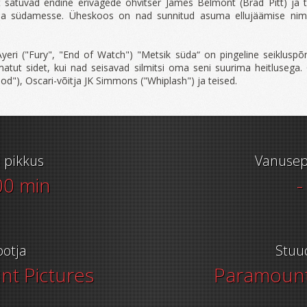
st satuvad endine erivägede ohvitser James Belmont (Brad Pitt) ja
a südamesse. Üheskoos on nad sunnitud asuma ellujäämise nime
yeri ("Fury", "End of Watch") "Metsik süda“ on pingeline seiklusp
atut sidet, kui nad seisavad silmitsi oma seni suurima heitlusega. 
d"), Oscari-võitja JK Simmons ("Whiplash") ja teised.
i pikkus
Vanusep
00 min
-
ootja
Stuu
t Pictures
Paramount