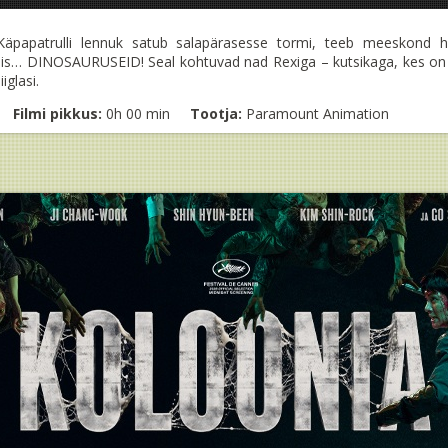
i Käpapatrulli lennuk satub salapärasesse tormi, teeb meeskon
 täis… DINOSAURUSEID! Seal kohtuvad nad Rexiga – kutsikaga, kes on 
iglasi.
Filmi pikkus:
0h 00 min
Tootja:
Paramount Animation