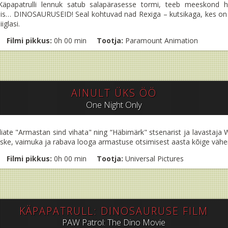
i Käpapatrulli lennuk satub salapärasesse tormi, teeb meeskon
 täis… DINOSAURUSEID! Seal kohtuvad nad Rexiga – kutsikaga, kes on 
iglasi.
Filmi pikkus:
0h 00 min
Tootja:
Paramount Animation
AINULT ÜKS ÖÖ
One Night Only
iate "Armastan sind vihata" ning “Häbimärk" stsenarist ja lavastaja 
rske, vaimuka ja rabava looga armastuse otsimisest aasta kõige vähem
Filmi pikkus:
0h 00 min
Tootja:
Universal Pictures
KÄPAPATRULL: DINOSAURUSE FILM
PAW Patrol: The Dino Movie