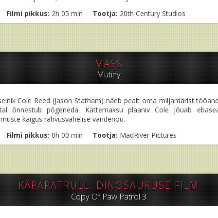
Filmi pikkus:
2h 05 min
Tootja:
20th Century Studios
MÄSS
Mutiny
tseinik Cole Reed (Jason Statham) näeb pealt oma miljardärist tööa
id tal õnnestub põgeneda. Kättemaksu plaaniv Cole jõuab ebasea
dmuste käigus rahvusvahelise vandenõu.
Filmi pikkus:
0h 00 min
Tootja:
MadRiver Pictures
KÄPAPATRULL: DINOSAURUSE FILM
Copy Of Paw Patrol 3