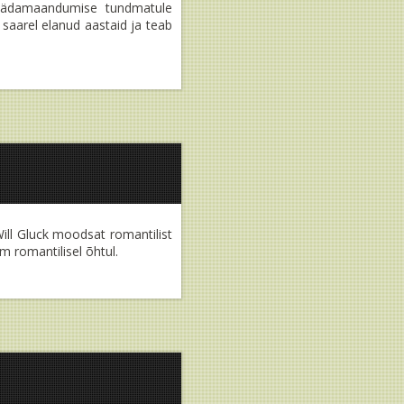
d hädamaandumise tundmatule
saarel elanud aastaid ja teab
Will Gluck moodsat romantilist
 romantilisel õhtul.