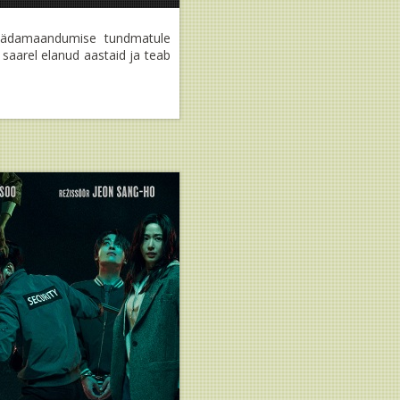
d hädamaandumise tundmatule
saarel elanud aastaid ja teab