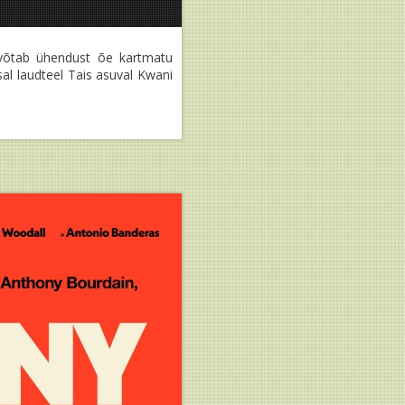
, võtab ühendust õe kartmatu
l laudteel Tais asuval Kwani