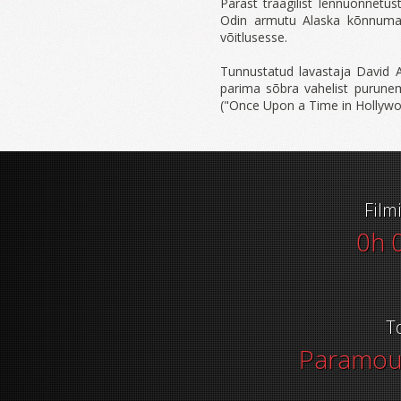
Pärast traagilist lennuõnnetu
Odin armutu Alaska kõnnuma
võitlusesse.
Tunnustatud lavastaja David A
parima sõbra vahelist purunem
("Once Upon a Time in Hollywoo
Film
0h 
T
Paramoun