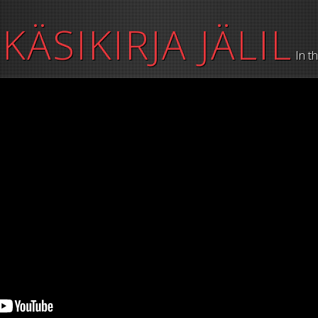
KÄSIKIRJA JÄLIL
In t