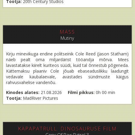
Tootja:
20th Century Studios
MÄSS
Mutiny
Kirju minevikuga endine politseinik Cole Reed (Jason Statham)
näeb pealt oma miljardärist tööandja mõrva. Mees
lavastatakse kiirelt kuriteos süüdi, kuid tal õnnestub põgeneda.
Kättemaksu plaaniv Cole jõuab ebaseaduslikku laadungit
vedavale kaubalaevale, avastades sündmuste käigus
rahvusvahelise vandenõu.
Kinodes alates:
21.08.2026
Filmi pikkus:
0h 00 min
Tootja:
MadRiver Pictures
KÄPAPATRULL: DINOSAURUSE FILM
Copy Of Paw Patrol 3