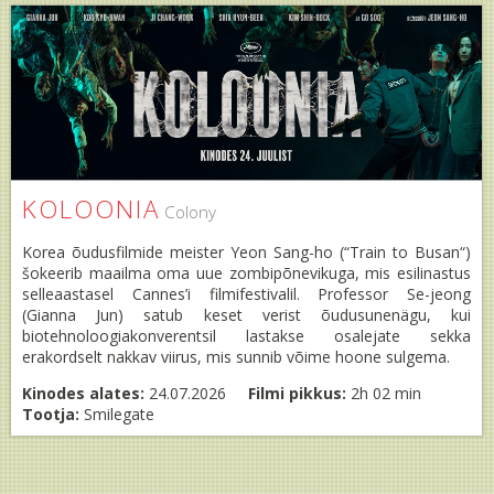
KOLOONIA
Colony
Korea õudusfilmide meister Yeon Sang-ho (“Train to Busan“)
šokeerib maailma oma uue zombipõnevikuga, mis esilinastus
selleaastasel Cannes’i filmifestivalil. Professor Se-jeong
(Gianna Jun) satub keset verist õudusunenägu, kui
biotehnoloogiakonverentsil lastakse osalejate sekka
erakordselt nakkav viirus, mis sunnib võime hoone sulgema.
Kinodes alates:
24.07.2026
Filmi pikkus:
2h 02 min
Tootja:
Smilegate