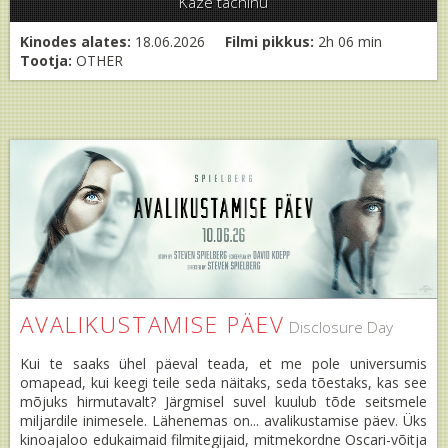
Kaze tachinu
Kinodes alates:
18.06.2026
Filmi pikkus:
2h 06 min
Tootja:
OTHER
AVALIKUSTAMISE PÄEV
Disclosure Day
Kui te saaks ühel päeval teada, et me pole universumis
omapead, kui keegi teile seda näitaks, seda tõestaks, kas see
mõjuks hirmutavalt? Järgmisel suvel kuulub tõde seitsmele
miljardile inimesele. Lähenemas on... avalikustamise päev. Üks
kinoajaloo edukaimaid filmitegijaid, mitmekordne Oscari-võitja