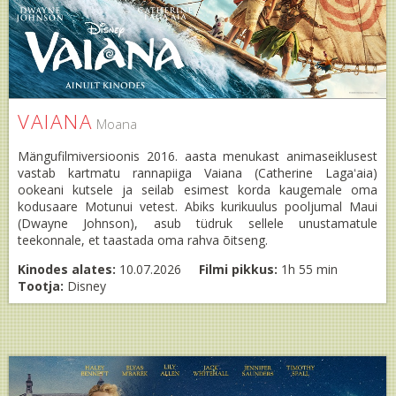
VAIANA
Moana
Mängufilmiversioonis 2016. aasta menukast animaseiklusest
vastab kartmatu rannapiiga Vaiana (Catherine Lagaʻaia)
ookeani kutsele ja seilab esimest korda kaugemale oma
kodusaare Motunui vetest. Abiks kurikuulus pooljumal Maui
(Dwayne Johnson), asub tüdruk sellele unustamatule
teekonnale, et taastada oma rahva õitseng.
Kinodes alates:
10.07.2026
Filmi pikkus:
1h 55 min
Tootja:
Disney