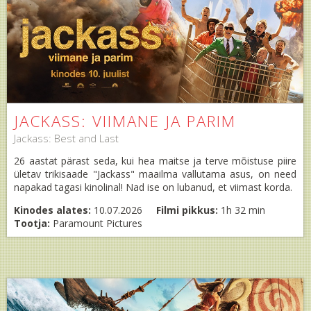
JACKASS: VIIMANE JA PARIM
Jackass: Best and Last
26 aastat pärast seda, kui hea maitse ja terve mõistuse piire
ületav trikisaade "Jackass" maailma vallutama asus, on need
napakad tagasi kinolinal! Nad ise on lubanud, et viimast korda.
Kinodes alates:
10.07.2026
Filmi pikkus:
1h 32 min
Tootja:
Paramount Pictures