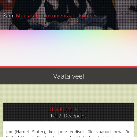
Žanr:
Muusikal,
Dokumentaal,
Kontsert
Vaata veel
KUKKUMINE 2
Fall 2: Deadpoint
Jax (Harriet Slater), kes pole endiselt üle saanud oma õe