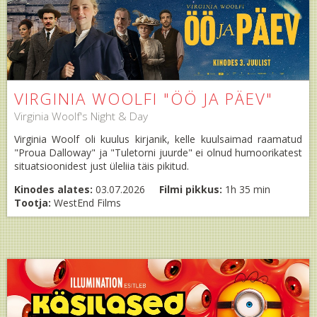
VIRGINIA WOOLFI "ÖÖ JA PÄEV"
Virginia Woolf's Night & Day
Virginia Woolf oli kuulus kirjanik, kelle kuulsaimad raamatud
"Proua Dalloway" ja "Tuletorni juurde" ei olnud humoorikatest
situatsioonidest just üleliia täis pikitud.
Kinodes alates:
03.07.2026
Filmi pikkus:
1h 35 min
Tootja:
WestEnd Films