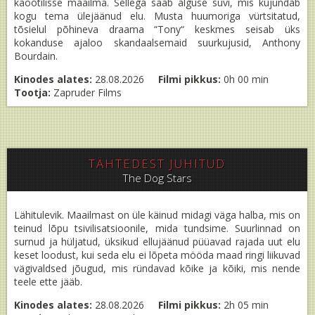
kaootilisse maailma. Sellega saab alguse suvi, mis kujundab
kogu tema ülejäänud elu. Musta huumoriga vürtsitatud,
tõsielul põhineva draama “Tony“ keskmes seisab üks
kokanduse ajaloo skandaalsemaid suurkujusid, Anthony
Bourdain.
Kinodes alates:
28.08.2026
Filmi pikkus:
0h 00 min
Tootja:
Zapruder Films
TÄHTEDEST JUHITUD
The Dog Stars
Lähitulevik. Maailmast on üle käinud midagi väga halba, mis on
teinud lõpu tsivilisatsioonile, mida tundsime. Suurlinnad on
surnud ja hüljatud, üksikud ellujäänud püüavad rajada uut elu
keset loodust, kui seda elu ei lõpeta mööda maad ringi liikuvad
vägivaldsed jõugud, mis ründavad kõike ja kõiki, mis nende
teele ette jääb.
Kinodes alates:
28.08.2026
Filmi pikkus:
2h 05 min