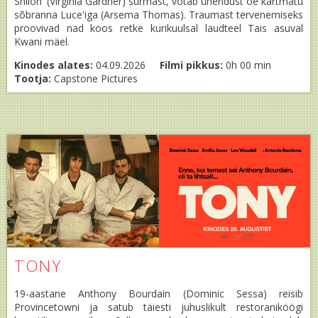
Shiloh' (Virginia Gardner) surmast, võtab ühendust õe kartmatu
sõbranna Luce'iga (Arsema Thomas). Traumast tervenemiseks
proovivad nad koos retke kurikuulsal laudteel Tais asuval
Kwani mäel.
Kinodes alates:
04.09.2026
Filmi pikkus:
0h 00 min
Tootja:
Capstone Pictures
TONY
19-aastane Anthony Bourdain (Dominic Sessa) reisib
Provincetowni ja satub täiesti juhuslikult restoraniköögi