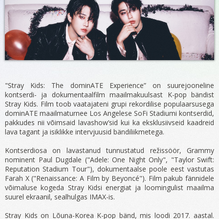
"Stray Kids: The dominATE Experience” on suurejooneline
kontserdi- ja dokumentaalfilm maailmakuulsast K-pop bändist
Stray Kids. Film toob vaatajateni grupi rekordilise populaarsusega
dominATE maailmaturnee Los Angelese SoFi Stadiumi kontserdid,
pakkudes nii võimsaid lavashow’sid kui ka eksklusiivseid kaadreid
lava tagant ja isiklikke intervjuusid bändiliikmetega.
Kontserdiosa on lavastanud tunnustatud režissöör, Grammy
nominent Paul Dugdale ("Adele: One Night Only", "Taylor Swift:
Reputation Stadium Tour"), dokumentaalse poole eest vastutas
Farah X ("Renaissance: A Film by Beyoncé"). Film pakub fännidele
võimaluse kogeda Stray Kidsi energiat ja loomingulist maailma
suurel ekraanil, sealhulgas IMAX-is.
Stray Kids on Lõuna-Korea K-pop bänd, mis loodi 2017. aastal.