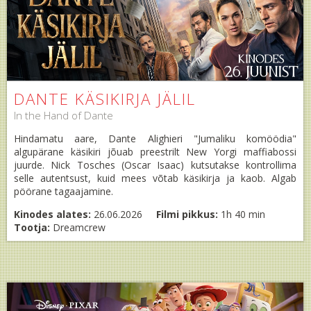
DANTE KÄSIKIRJA JÄLIL
In the Hand of Dante
Hindamatu aare, Dante Alighieri "Jumaliku komöödia"
algupärane käsikiri jõuab preestrilt New Yorgi maffiabossi
juurde. Nick Tosches (Oscar Isaac) kutsutakse kontrollima
selle autentsust, kuid mees võtab käsikirja ja kaob. Algab
pöörane tagaajamine.
Kinodes alates:
26.06.2026
Filmi pikkus:
1h 40 min
Tootja:
Dreamcrew