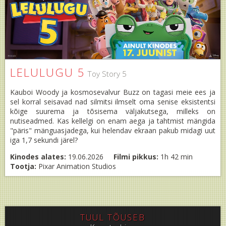
LELULUGU 5
Toy Story 5
Kauboi Woody ja kosmosevalvur Buzz on tagasi meie ees ja
sel korral seisavad nad silmitsi ilmselt oma senise eksistentsi
kõige suurema ja tõsisema väljakutsega, milleks on
nutiseadmed. Kas kellelgi on enam aega ja tahtmist mängida
"päris" mänguasjadega, kui helendav ekraan pakub midagi uut
iga 1,7 sekundi järel?
Kinodes alates:
19.06.2026
Filmi pikkus:
1h 42 min
Tootja:
Pixar Animation Studios
TUUL TÕUSEB