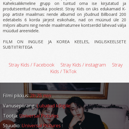
Kaheksaliikmeline grupp on tuntud oma ise kirjutatud ja
produtseeritud muusika poolest. Stray Kids on üks edukamaid K-
pop artiste maailmas: nende albumid on jõudnud Billboard 200
edetabelis 6 korda järjest esikohale, nad on müünud üle 20
miljoni albumi ning nende maailmaturnee kontserdid lähevad välja
müüdud areenidele.
FILM ON INGLISE JA KOREA KEELES, INGLISKEELSETE
SUBTIITRITEGA
Stray Kids / Facebook
Stray Kids / instagram
Stray
Kids / TikTok
Filmi pikkus:
2h 25 min
Vanusepiirang:
Lubatud kõigile
Tootja:
Universal Pictures
Stuudio:
Universal Pictures