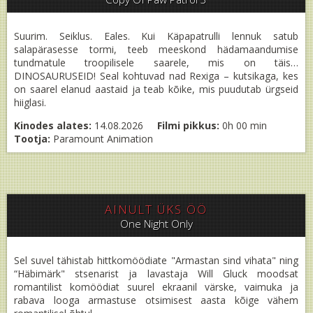
Suurim. Seiklus. Eales. Kui Käpapatrulli lennuk satub
salapärasesse tormi, teeb meeskond hädamaandumise
tundmatule troopilisele saarele, mis on täis…
DINOSAURUSEID! Seal kohtuvad nad Rexiga – kutsikaga, kes
on saarel elanud aastaid ja teab kõike, mis puudutab ürgseid
hiiglasi.
Kinodes alates:
14.08.2026
Filmi pikkus:
0h 00 min
Tootja:
Paramount Animation
AINULT ÜKS ÖÖ
One Night Only
Sel suvel tähistab hittkomöödiate "Armastan sind vihata" ning
“Häbimärk" stsenarist ja lavastaja Will Gluck moodsat
romantilist komöödiat suurel ekraanil värske, vaimuka ja
rabava looga armastuse otsimisest aasta kõige vähem