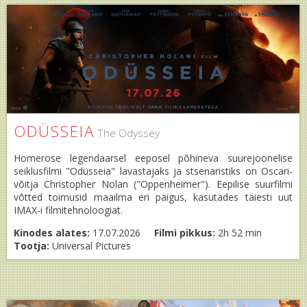
ODÜSSEIA
The Odyssey
Homerose legendaarsel eeposel põhineva suurejoonelise
seiklusfilmi "Odüsseia" lavastajaks ja stsenaristiks on Oscari-
võitja Christopher Nolan ("Oppenheimer"). Eepilise suurfilmi
võtted toimusid maailma eri paigus, kasutades täiesti uut
IMAX-i filmitehnoloogiat.
Kinodes alates:
17.07.2026
Filmi pikkus:
2h 52 min
Tootja:
Universal Pictures