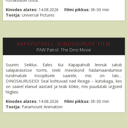
romantilisel õhtul.
Kinodes alates:
14.08.2026
Filmi pikkus:
0h 00 min
Tootja:
Universal Pictures
KÄPAPATRULL: DINOSAURUSE FILM
PAW Patrol: The Dino Movie
Suurim. Seiklus. Eales. Kui Käpapatrulli lennuk satub
salapärasesse tormi, teeb meeskond hädamaandumise
tundmatule troopilisele saarele, mis on täis…
DINOSAURUSEID! Seal kohtuvad nad Rexiga – kutsikaga, kes
on saarel elanud aastaid ja teab kõike, mis puudutab ürgseid
hiiglasi.
Kinodes alates:
14.08.2026
Filmi pikkus:
0h 00 min
Tootja:
Paramount Animation