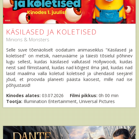
KÄSILASED JA KOLETISED
Minions & Monsters
Selle suve tõenäoliselt oodatuim animaseiklus "Käsilased ja
koletised" on metsik, naeruväärne ja täiesti tõsielul põhinev
lugu sellest, kuidas käsilased vallutasid Hollywoodi, kuidas
neist said filmistaarid, kuidas nad kõigest ilma jäid, kuidas nad
lasid maailma valla koletud koletised ja ühendasid seejärel
jõud, et proovida planeeti päästa kaosest, mille nad ise
põhjustasid!
Kinodes alates:
03.07.2026
Filmi pikkus:
0h 00 min
Tootja:
Illumination Entertainment, Universal Pictures