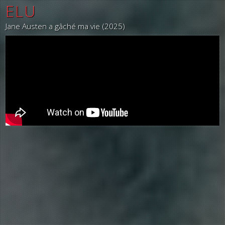
ELU
Jane Austen a gâché ma vie (2025)