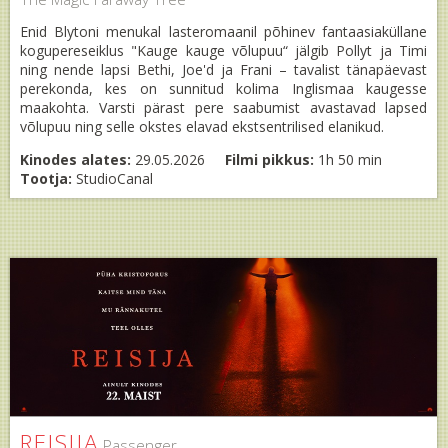
Enid Blytoni menukal lasteromaanil põhinev fantaasiaküllane
kogupereseiklus "Kauge kauge võlupuu“ jälgib Pollyt ja Timi
ning nende lapsi Bethi, Joe'd ja Frani – tavalist tänapäevast
perekonda, kes on sunnitud kolima Inglismaa kaugesse
maakohta. Varsti pärast pere saabumist avastavad lapsed
võlupuu ning selle okstes elavad ekstsentrilised elanikud.
Kinodes alates:
29.05.2026
Filmi pikkus:
1h 50 min
Tootja:
StudioCanal
REISIJA
Passenger