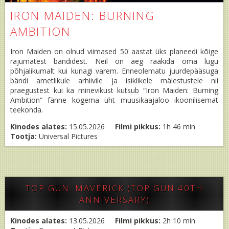
IRON MAIDEN: BURNING
AMBITION
Iron Maiden on olnud viimased 50 aastat üks planeedi kõige
rajumatest bändidest. Neil on aeg rääkida oma lugu
põhjalikumalt kui kunagi varem. Enneolematu juurdepääsuga
bändi ametlikule arhiivile ja isiklikele mälestustele nii
praegustest kui ka minevikust kutsub “Iron Maiden: Burning
Ambition“ fänne kogema üht muusikaajaloo ikoonilisemat
teekonda.
Kinodes alates:
15.05.2026
Filmi pikkus:
1h 46 min
Tootja:
Universal Pictures
TOP GUN: MAVERICK (TOP GUN 40TH
ANNIVERSARY)
Kinodes alates:
13.05.2026
Filmi pikkus:
2h 10 min