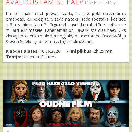
AVALIKUSTAMISE PÄEV
Disclosure Day
Kui te saaks ühel päeval teada, et me pole universumis
omapead, kui keegi teile seda näitaks, seda tõestaks, kas see
mõjuks hirmutavalt? Järgmisel suvel kuulub tõde seitsmele
miljardile inimesele. Lähenemas on... avalikustamise päev. Üks
kinoajaloo edukaimaid filmitegijaid, mitmekordne Oscari-võitja
Steven Spielberg on viimaks tagasi ulmežanris.
Kinodes alates:
10.06.2026
Filmi pikkus:
2h 25 min
Tootja:
Universal Pictures