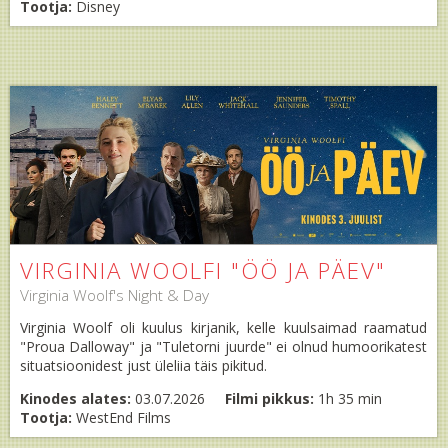
Tootja:
Disney
VIRGINIA WOOLFI "ÖÖ JA PÄEV"
Virginia Woolf's Night & Day
Virginia Woolf oli kuulus kirjanik, kelle kuulsaimad raamatud
"Proua Dalloway" ja "Tuletorni juurde" ei olnud humoorikatest
situatsioonidest just üleliia täis pikitud.
Kinodes alates:
03.07.2026
Filmi pikkus:
1h 35 min
Tootja:
WestEnd Films