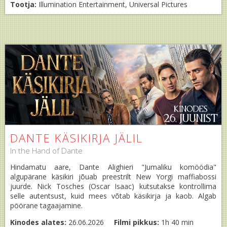
Tootja:
Illumination Entertainment, Universal Pictures
DANTE KÄSIKIRJA JÄLIL
In the Hand of Dante
Hindamatu aare, Dante Alighieri "Jumaliku komöödia"
algupärane käsikiri jõuab preestrilt New Yorgi maffiabossi
juurde. Nick Tosches (Oscar Isaac) kutsutakse kontrollima
selle autentsust, kuid mees võtab käsikirja ja kaob. Algab
pöörane tagaajamine.
Kinodes alates:
26.06.2026
Filmi pikkus:
1h 40 min