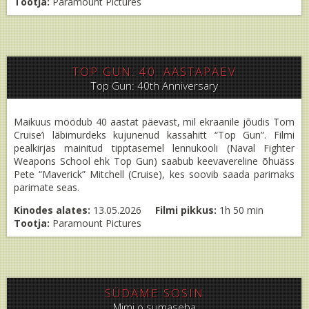
Tootja:
Paramount Pictures
TOP GUN: 40. AASTAPÄEV
Top Gun: 40th Anniversary
Maikuus möödub 40 aastat päevast, mil ekraanile jõudis Tom
Cruise’i läbimurdeks kujunenud kassahitt “Top Gun”. Filmi
pealkirjas mainitud tipptasemel lennukooli (Naval Fighter
Weapons School ehk Top Gun) saabub keevavereline õhuäss
Pete “Maverick” Mitchell (Cruise), kes soovib saada parimaks
parimate seas.
Kinodes alates:
13.05.2026
Filmi pikkus:
1h 50 min
Tootja:
Paramount Pictures
SÜDAME SOSIN
Mimi o sumaseba