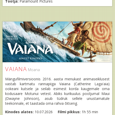
Tootja:
Paramount Pictures
VAIANA
Moana
Mängufilmiversioonis 2016. aasta menukast animaseiklusest
vastab kartmatu rannapiiga Vaiana (Catherine Lagaʻaia)
ookeani kutsele ja seilab esimest korda kaugemale oma
kodusaare Motunui vetest. Abiks kurikuulus pooljumal Maui
(Dwayne Johnson), asub tüdruk sellele unustamatule
teekonnale, et taastada oma rahva õitseng.
Kinodes alates:
10.07.2026
Filmi pikkus:
1h 55 min