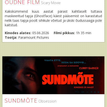
ÕUDNE FILM
Scary Movie
Kakskümmend kuus aastat pärast kahtlaselt tuttava
maskeeritud tapja (Ghostface) käest pääsemist on karastatud
nelik taas tapja poolt sihikule võetud ja ükski õudussaaga pole
kaitstud.
Kinodes alates:
05.06.2026
Filmi pikkus:
1h 35 min
Tootja:
Paramount Pictures
SUNDMÕTE
Obsession