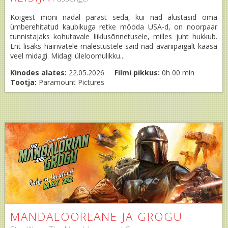
Kõigest mõni nädal pärast seda, kui nad alustasid oma
ümberehitatud kaubikuga retke mööda USA-d, on noorpaar
tunnistajaks kohutavale liiklusõnnetusele, milles juht hukkub.
Ent lisaks häirivatele mälestustele said nad avariipaigalt kaasa
veel midagi. Midagi üleloomulikku...
Kinodes alates:
22.05.2026
Filmi pikkus:
0h 00 min
Tootja:
Paramount Pictures
MANDALOORLANE JA GROGU