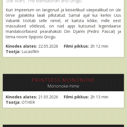
Star Wars: The Mandalorian and Grogu
Kuri Impeerium on langenud ja keiserlikud väepealikud on üle
terve galaktika laiali pillutatud. Samal ajal kui kerkiv Uus
Vabariik töötab selle nimel, et kaitsta kõike, mille eest
mässulised võitlesid, on nad appi kutsunud legendaarse
mandaloorllasest pearahaküti Din Djarini (Pedro Pascal) ja
tema noore õpipoisi Grogu.
Kinodes alates:
22.05.2026
Filmi pikkus:
2h 12 min
Tootja:
Lucasfilm
PRINTSESS MONONOKE
Mononoke-hime
Kinodes alates:
21.05.2026
Filmi pikkus:
2h 13 min
Tootja:
OTHER