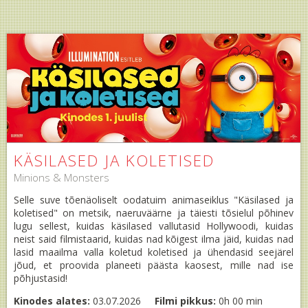
KÄSILASED JA KOLETISED
Minions & Monsters
Selle suve tõenäoliselt oodatuim animaseiklus "Käsilased ja
koletised" on metsik, naeruväärne ja täiesti tõsielul põhinev
lugu sellest, kuidas käsilased vallutasid Hollywoodi, kuidas
neist said filmistaarid, kuidas nad kõigest ilma jäid, kuidas nad
lasid maailma valla koletud koletised ja ühendasid seejärel
jõud, et proovida planeeti päästa kaosest, mille nad ise
põhjustasid!
Kinodes alates:
03.07.2026
Filmi pikkus:
0h 00 min