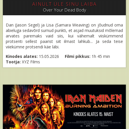
AINULT ÜLE SINU LAIBA
Over Your Dead Body
Dan (Jason Segel) ja Lisa (Samara Weaving) on jõudnud oma
abieluga sedavõrd surnud punkti, et asjad muutuksid mõlemad
arvates paremaks vaid siis, kui vähemalt viiskümmend
protsenti sellest paarist siit ilmast lahkub... Ja seda teise
viiekümne protsendi käe läbi.
Kinodes alates:
15.05.2026
Filmi pikkus:
1h 45 min
Tootja:
XYZ Films