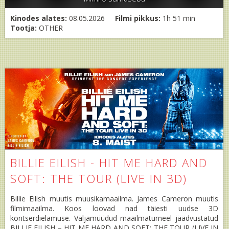
Kinodes alates:
08.05.2026
Filmi pikkus:
1h 51 min
Tootja:
OTHER
BILLIE EILISH - HIT ME HARD AND
SOFT: THE TOUR (LIVE IN 3D)
Billie Eilish muutis muusikamaailma. James Cameron muutis
filmimaailma. Koos loovad nad täiesti uudse 3D
kontserdielamuse. Väljamüüdud maailmaturneel jäädvustatud
BILLIE EILISH – HIT ME HARD AND SOFT: THE TOUR (LIVE IN