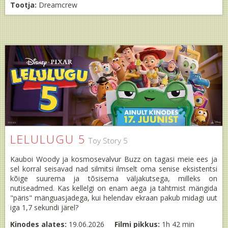
Tootja:
Dreamcrew
LELULUGU 5
Toy Story 5
Kauboi Woody ja kosmosevalvur Buzz on tagasi meie ees ja
sel korral seisavad nad silmitsi ilmselt oma senise eksistentsi
kõige suurema ja tõsisema väljakutsega, milleks on
nutiseadmed. Kas kellelgi on enam aega ja tahtmist mängida
"päris" mänguasjadega, kui helendav ekraan pakub midagi uut
iga 1,7 sekundi järel?
Kinodes alates:
19.06.2026
Filmi pikkus:
1h 42 min