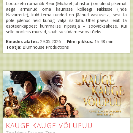
Lootusetu romantik Bear (Michael Johnston) on olnud pikemat
aega armunud oma kaunisse kolleegi Nikkisse (Inde
Navarrette), kuid tema tunded on jäänud vastuseta, sest ta
pole julenud neid kunagi välja näidata. Ühel päeval leiab ta
esoteerikapoest kummalise nipsasja – soovioksakese. Kui
selle pooleks murrad, saab su südamesoov tõeks.
Kinodes alates:
29.05.2026
Filmi pikkus:
1h 48 min
Tootja:
Blumhouse Productions
KAUGE KAUGE VÕLUPUU
The Magic Faraway Tree