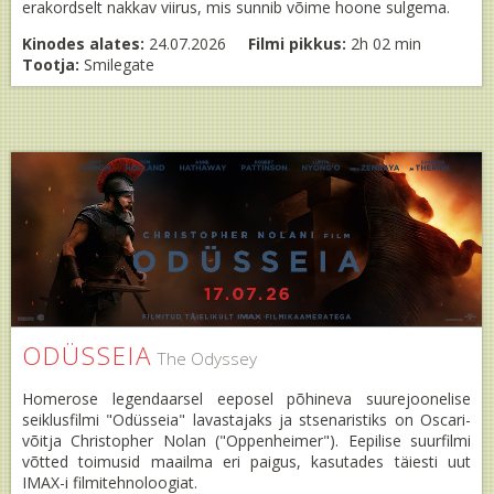
erakordselt nakkav viirus, mis sunnib võime hoone sulgema.
Kinodes alates:
24.07.2026
Filmi pikkus:
2h 02 min
Tootja:
Smilegate
ODÜSSEIA
The Odyssey
Homerose legendaarsel eeposel põhineva suurejoonelise
seiklusfilmi "Odüsseia" lavastajaks ja stsenaristiks on Oscari-
võitja Christopher Nolan ("Oppenheimer"). Eepilise suurfilmi
võtted toimusid maailma eri paigus, kasutades täiesti uut
IMAX-i filmitehnoloogiat.