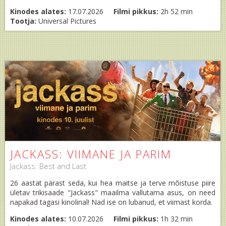
Kinodes alates:
17.07.2026
Filmi pikkus:
2h 52 min
Tootja:
Universal Pictures
JACKASS: VIIMANE JA PARIM
Jackass: Best and Last
26 aastat pärast seda, kui hea maitse ja terve mõistuse piire
ületav trikisaade "Jackass" maailma vallutama asus, on need
napakad tagasi kinolinal! Nad ise on lubanud, et viimast korda.
Kinodes alates:
10.07.2026
Filmi pikkus:
1h 32 min