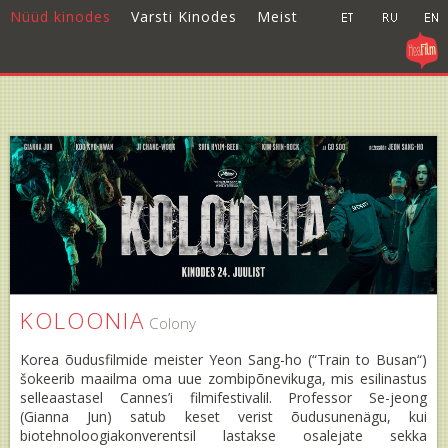
Nüüd kinodes
Varsti Kinodes
Meist
KOLOONIA
Colony
Korea õudusfilmide meister Yeon Sang-ho (“Train to Busan“)
šokeerib maailma oma uue zombipõnevikuga, mis esilinastus
selleaastasel Cannes’i filmifestivalil. Professor Se-jeong
(Gianna Jun) satub keset verist õudusunenägu, kui
biotehnoloogiakonverentsil lastakse osalejate sekka